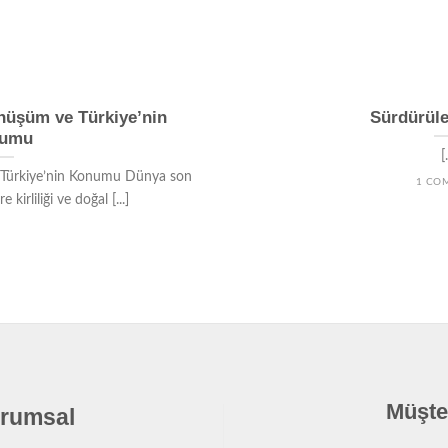
nüşüm ve Türkiye’nin
Sürdürüle
umu
[.
Türkiye’nin Konumu Dünya son
1 CO
e kirliliği ve doğal [...]
Müşteri Hi
rumsal