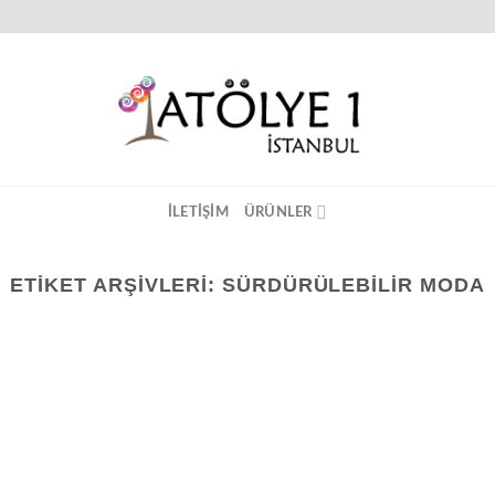
ILETIŞIM
ÜRÜNLER
ETIKET ARŞIVLERI:
SÜRDÜRÜLEBILIR MODA
21
Haz