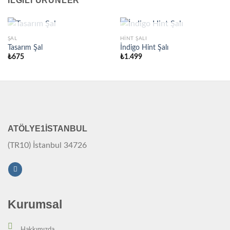
İLGILI ÜRÜNLER
STOKTA YOK
STOKTA YOK
ŞAL
HINT ŞALI
Tasarım Şal
İndigo Hint Şalı
₺
675
₺
1.499
ATÖLYE1İSTANBUL
(TR10) İstanbul 34726
Kurumsal
Hakkımızda