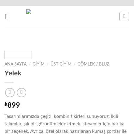
Skip
to
content
ANA SAYFA
/
GIYIM
/
ÜST GIYIM
/
GÖMLEK / BLUZ
Yelek
₺
899
Tasarımlarımızda çeşitli kombin fikirleri sunuyoruz. İkili
takımlar, şık bir görünüm elde etmek isteyenler için harika
bir seçenek. Ayrıca, özel olarak hazırlanan kumaş şortlar ile